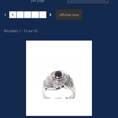
par page
1
2
3
...
8
Afficher tout
Résultats 1 - 12 sur 95.